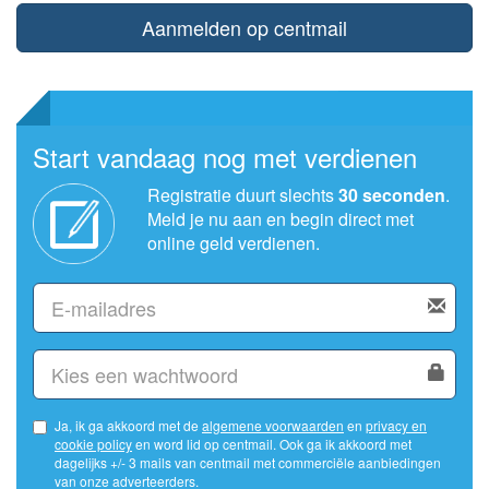
Aanmelden op centmail
Start vandaag nog met verdienen
Registratie duurt slechts
30 seconden
.
Meld je nu aan en begin direct met
online geld verdienen.
Ja, ik ga akkoord met de
algemene voorwaarden
en
privacy en
cookie policy
en word lid op centmail. Ook ga ik akkoord met
dagelijks +/- 3 mails van centmail met commerciële aanbiedingen
van onze adverteerders.