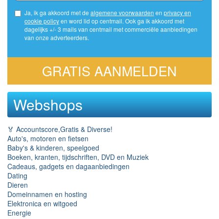
Ja, ik ga akkoord met de
algemene voorwaarden
en
privacy en
cookie policy
en word lid op centmail. Ook ga ik akkoord met
dagelijks +/- 3 mails van centmail met commerciële aanbiedingen
van onze adverteerders.
GRATIS AANMELDEN
Webshops
🏅 Accountscore,Gratis & Diverse!
Auto's, motoren en fietsen
Baby's & kinderen, speelgoed
Boeken, kranten, tijdschriften, DVD en Muziek
Cadeaus, gadgets en dagaanbiedingen
Dating
Dieren
Domeinnamen en hosting
Elektronica en witgoed
Energie