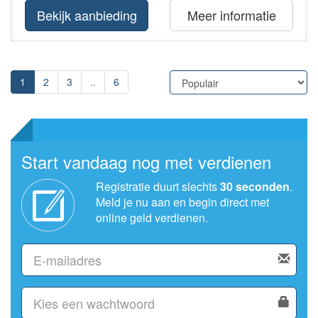
Bekijk aanbieding
Meer informatie
1
2
3
..
6
Start vandaag nog met verdienen
Registratie duurt slechts
30 seconden
.
Meld je nu aan en begin direct met
online geld verdienen.