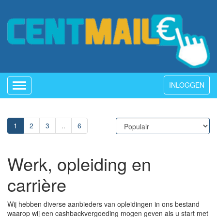
INLOGGEN
Toggle
navigation
1
2
3
..
6
Werk, opleiding en
carrière
Wij hebben diverse aanbieders van opleidingen in ons bestand
waarop wij een cashbackvergoeding mogen geven als u start met