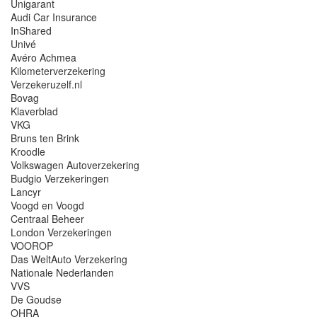
Unigarant
Audi Car Insurance
InShared
Univé
Avéro Achmea
Kilometerverzekering
Verzekeruzelf.nl
Bovag
Klaverblad
VKG
Bruns ten Brink
Kroodle
Volkswagen Autoverzekering
Budgio Verzekeringen
Lancyr
Voogd en Voogd
Centraal Beheer
London Verzekeringen
VOOROP
Das WeltAuto Verzekering
Nationale Nederlanden
VVS
De Goudse
OHRA