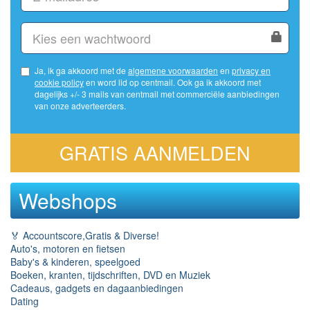
Ja, ik ga akkoord met de
algemene voorwaarden
en
privacy en
cookie policy
en word lid op centmail. Ook ga ik akkoord met
dagelijks +/- 3 mails van centmail met commerciële aanbiedingen
van onze adverteerders.
GRATIS AANMELDEN
Webshops
🏅 Accountscore,Gratis & Diverse!
Auto's, motoren en fietsen
Baby's & kinderen, speelgoed
Boeken, kranten, tijdschriften, DVD en Muziek
Cadeaus, gadgets en dagaanbiedingen
Dating