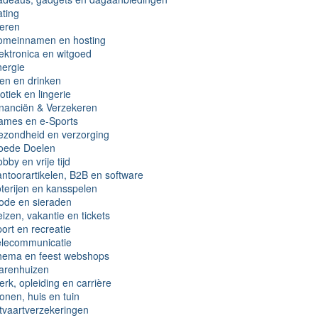
ting
eren
omeinnamen en hosting
ektronica en witgoed
ergie
en en drinken
otiek en lingerie
nanciën & Verzekeren
ames en e-Sports
zondheid en verzorging
oede Doelen
bby en vrije tijd
ntoorartikelen, B2B en software
terijen en kansspelen
ode en sieraden
izen, vakantie en tickets
ort en recreatie
elecommunicatie
hema en feest webshops
arenhuizen
rk, opleiding en carrière
nen, huis en tuin
tvaartverzekeringen