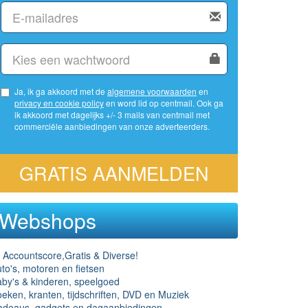
Ja, ik ga akkoord met de
algemene voorwaarden
en
privacy en cookie policy
en word lid op centmail. Ook ga
ik akkoord met dagelijks +/- 3 mails van centmail met
commerciële aanbiedingen van onze adverteerders.
GRATIS AANMELDEN
Webshops
 Accountscore,Gratis & Diverse!
to's, motoren en fietsen
by's & kinderen, speelgoed
eken, kranten, tijdschriften, DVD en Muziek
adeaus, gadgets en dagaanbiedingen