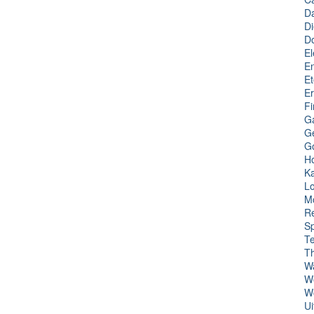
Da
Di
D
El
En
Et
Er
Fi
G
Ge
G
Ho
Ka
Lo
M
Re
Sp
T
T
W
We
Wo
Ui