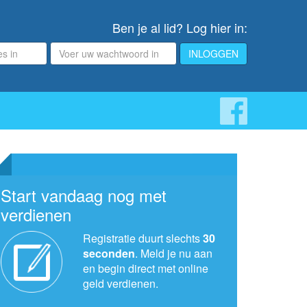
Ben je al lid? Log hier in:
Wachtwoord
INLOGGEN
Start vandaag nog met
verdienen
Registratie duurt slechts
30
seconden
. Meld je nu aan
en begin direct met online
geld verdienen.