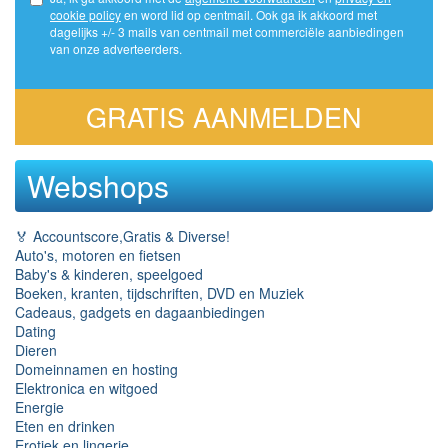
cookie policy
en word lid op centmail. Ook ga ik akkoord met
dagelijks +/- 3 mails van centmail met commerciële aanbiedingen
van onze adverteerders.
GRATIS AANMELDEN
Webshops
🏅 Accountscore,Gratis & Diverse!
Auto's, motoren en fietsen
Baby's & kinderen, speelgoed
Boeken, kranten, tijdschriften, DVD en Muziek
Cadeaus, gadgets en dagaanbiedingen
Dating
Dieren
Domeinnamen en hosting
Elektronica en witgoed
Energie
Eten en drinken
Erotiek en lingerie