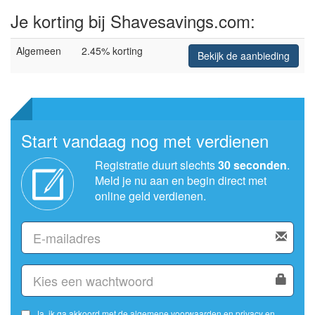
Je korting bij Shavesavings.com:
Algemeen
2.45% korting
Bekijk de aanbieding
Start vandaag nog met verdienen
Registratie duurt slechts
30 seconden
.
Meld je nu aan en begin direct met
online geld verdienen.
Ja, ik ga akkoord met de
algemene voorwaarden
en
privacy en