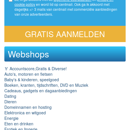
cookie policy
en word lid op centmail. Ook ga ik akkoord met
dagelijks +/- 3 mails van centmail met commerciële aanbiedingen
van onze adverteerders.
GRATIS AANMELDEN
Webshops
🏅 Accountscore,Gratis & Diverse!
Auto's, motoren en fietsen
Baby's & kinderen, speelgoed
Boeken, kranten, tijdschriften, DVD en Muziek
Cadeaus, gadgets en dagaanbiedingen
Dating
Dieren
Domeinnamen en hosting
Elektronica en witgoed
Energie
Eten en drinken
Erotiek en lingerie