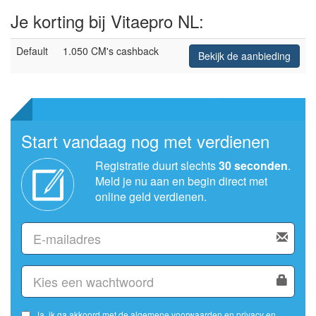
Je korting bij Vitaepro NL:
Default
1.050 CM's cashback
Bekijk de aanbieding
Start vandaag nog met verdienen
Registratie duurt slechts
30 seconden
.
Meld je nu aan en begin direct met
online geld verdienen.
Ja, ik ga akkoord met de
algemene voorwaarden
en
privacy en