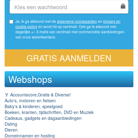
Ja, ik ga akkoord met de
algemene voorwaarden
en
privacy en
cookie policy
en word lid op centmail. Ook ga ik akkoord met
dagelijks +/- 3 mails van centmail met commerciële aanbiedingen
van onze adverteerders.
GRATIS AANMELDEN
Webshops
🏅 Accountscore,Gratis & Diverse!
Auto's, motoren en fietsen
Baby's & kinderen, speelgoed
Boeken, kranten, tijdschriften, DVD en Muziek
Cadeaus, gadgets en dagaanbiedingen
Dating
Dieren
Domeinnamen en hosting