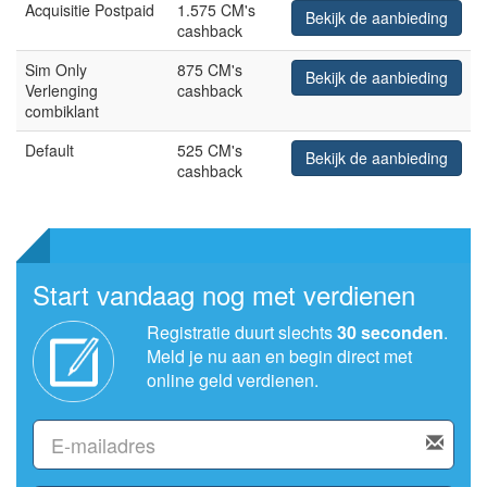
Acquisitie Postpaid
1.575 CM's
Bekijk de aanbieding
cashback
Sim Only
875 CM's
Bekijk de aanbieding
Verlenging
cashback
combiklant
Default
525 CM's
Bekijk de aanbieding
cashback
Start vandaag nog met verdienen
Registratie duurt slechts
30 seconden
.
Meld je nu aan en begin direct met
online geld verdienen.