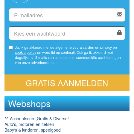
Ja, ik ga akkoord met de
algemene voorwaarden
en
privacy en
cookie policy
en word lid op centmail. Ook ga ik akkoord met
dagelijks +/- 3 mails van centmail met commerciële aanbiedingen
van onze adverteerders.
GRATIS AANMELDEN
Webshops
🏅 Accountscore,Gratis & Diverse!
Auto's, motoren en fietsen
Baby's & kinderen, speelgoed