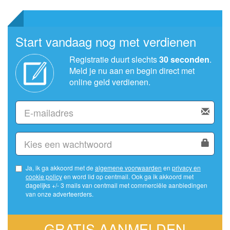
Start vandaag nog met verdienen
Registratie duurt slechts
30 seconden
.
Meld je nu aan en begin direct met
online geld verdienen.
Ja, ik ga akkoord met de
algemene voorwaarden
en
privacy en
cookie policy
en word lid op centmail. Ook ga ik akkoord met
dagelijks +/- 3 mails van centmail met commerciële aanbiedingen
van onze adverteerders.
GRATIS AANMELDEN