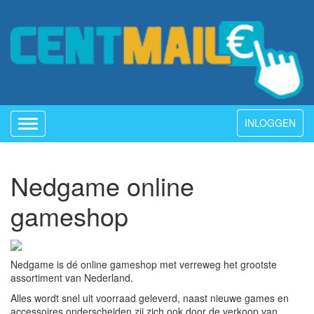
INLOGGEN
Toggle
navigation
Nedgame online
gameshop
Nedgame is dé online gameshop met verreweg het grootste
assortiment van Nederland.
Alles wordt snel uit voorraad geleverd, naast nieuwe games en
accessoires onderscheiden zij zich ook door de verkoop van