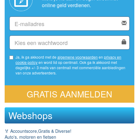
online geld verdienen.
Ja, ik ga akkoord met de
algemene voorwaarden
en
privacy en
cookie policy
en word lid op centmail. Ook ga ik akkoord met
dagelijks +/- 3 mails van centmail met commerciële aanbiedingen
van onze adverteerders.
GRATIS AANMELDEN
Webshops
🏅 Accountscore,Gratis & Diverse!
Auto's, motoren en fietsen